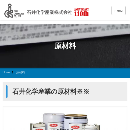
menu
原材料
Home
原材料
石井化学産業の原材料※※