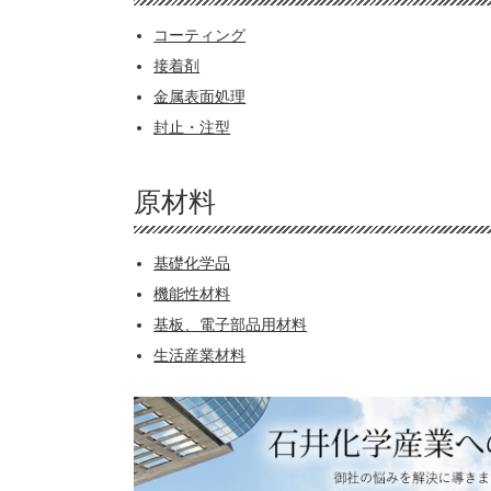
コーティング
接着剤
金属表面処理
封止・注型
原材料
基礎化学品
機能性材料
基板、電子部品用材料
生活産業材料