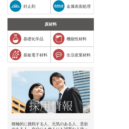
封止剤
金属表面処理
原材料
基礎化学品
機能性材料
基板電子材料
生活産業材料
積極的に挑戦する人、元気のある人、意欲