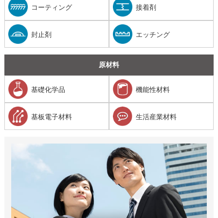
コーティング
接着剤
封止剤
エッチング
原材料
基礎化学品
機能性材料
基板電子材料
生活産業材料